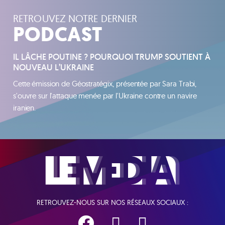
RETROUVEZ NOTRE DERNIER
PODCAST
IL LÂCHE POUTINE ? POURQUOI TRUMP SOUTIENT À
NOUVEAU L’UKRAINE
Cette émission de Géostratégix, présentée par Sara Trabi,
s'ouvre sur l'attaque menée par l'Ukraine contre un navire
iranien.
RETROUVEZ-NOUS SUR NOS RÉSEAUX SOCIAUX :