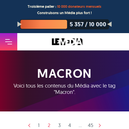
Troisième palier :
10 000 donateurs mensuels
Construisons un Média plus fort !
5 357
/
10 000
MACRON
Voici tous les contenus du Média avec le tag
"
Macron
".
1
2
3
4
...
45