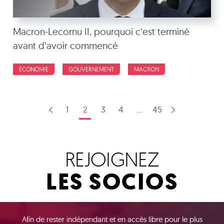
Macron-Lecornu II, pourquoi c’est terminé
avant d’avoir commencé
ÉCONOMIE
GOUVERNEMENT
MACRON
1
2
3
4
...
45
REJOIGNEZ
LES SOCIOS
Afin de rester indépendant et en accès libre pour le plus