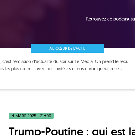
Retrouvez ce podcast su
AU CŒUR DE L'ACTU
, c’est l’émission d’actualité du soir sur Le Média. On prend le recul
its les plus récents avec nos invité.e.s et nos chroniqueur.euse.s.
4 MARS 2025 - 21H00
Trump-Poutine : qui est la