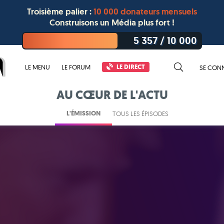
Troisième palier :
10 000 donateurs mensuels
Construisons un Média plus fort !
5 357
/
10 000
LE DIRECT
LE MENU
LE FORUM
SE CON
AU CŒUR DE L'ACTU
L'ÉMISSION
TOUS LES ÉPISODES