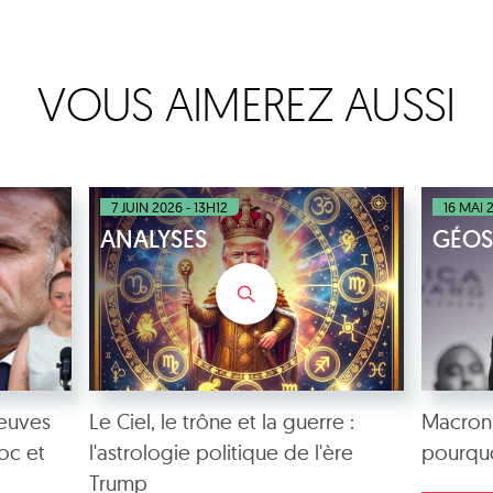
VOUS AIMEREZ AUSSI
7 JUIN 2026 - 13H12
16 MAI 
ANALYSES
GÉOS
euves
Le Ciel, le trône et la guerre :
Macron 
oc et
l'astrologie politique de l'ère
pourquo
Trump