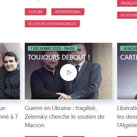
FRANÇAF
CULTURE
INTERNATIONAL
RELATION
RELATIONS INTERNATIONALES
1 DÉCEMBRE 2025 - 19H00
14 NOVE
TOUJOURS DEBOUT !
CART
 un
Guerre en Ukraine : fragilisé,
Libérat
mné à 7
Zelensky cherche le soutien de
les des
Macron
l'Algéri