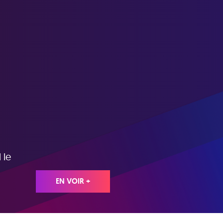
 le
EN VOIR +