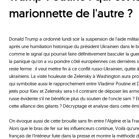
marionnette de l'autre ?
Donald Trump a ordonné lundi soir la suspension de l’aide militair
après une humiliation historique du président Ukrainien dans le 
comme le signal qui pourrait faire définitivement basculer la gue
la panique qu’on a vu poindre côté européennes ces dernières s
reste ferme : il veut mettre fin à ce conflit russo-Ukrainien, quitte 
ukrainiens. La visite houleuse de Zelensky à Washington aura pr
qui symbolise aussi le rapprochement entre Vladimir Poutine et 
jetés pour Kiev et Zelensky sera t-il contraint de déposer les arme
russe évidente s’il ne bénéficie plus du soutien de l’oncle sam ? Et
cette alliance des géants ? Décryptage et analyse dans cette émi
On évoque aussi de cette brouille sans fin entre l’Algérie et la Fra
Alors que le bras de fer sur les influenceurs continue, Voilà qu’u
français de l’Intérieur fuite dans la presse et montre la méthode 