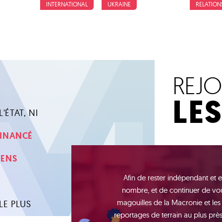
INTERNATIONAL
UKRAINE
RELATION
REJ
LE
'ÉTAT, NI
 FINANCÉ
YENS
Afin de rester indépendant et e
nombre, et de continuer de vou
magouilles de la Macronie et les
LE PLUS
reportages de terrain au plus près 