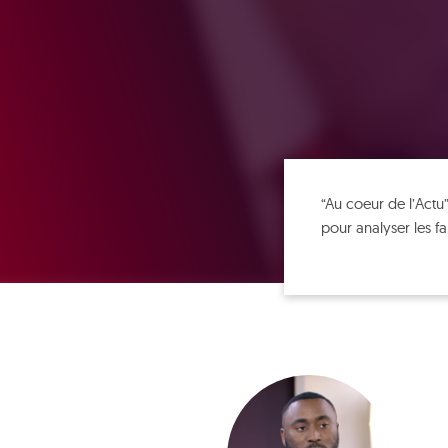
“Au coeur de l’Actu”
pour analyser les fa