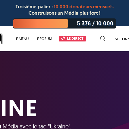
Troisième palier :
10 000 donateurs mensuels
Construisons un Média plus fort !
5 376
/
10 000
LE DIRECT
LE MENU
LE FORUM
SE CON
INE
u Média avec le tag "
Ukraine
".