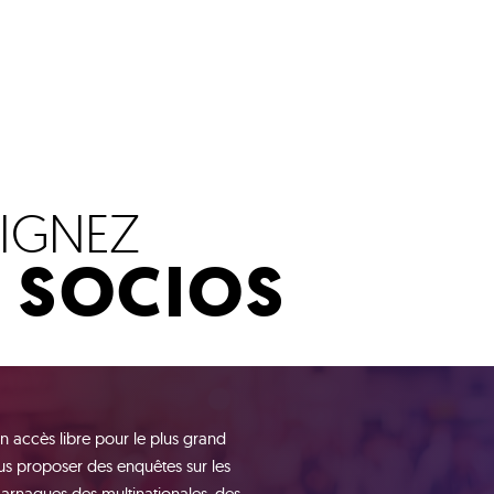
OIGNEZ
S SOCIOS
n accès libre pour le plus grand
s proposer des enquêtes sur les
 arnaques des multinationales, des