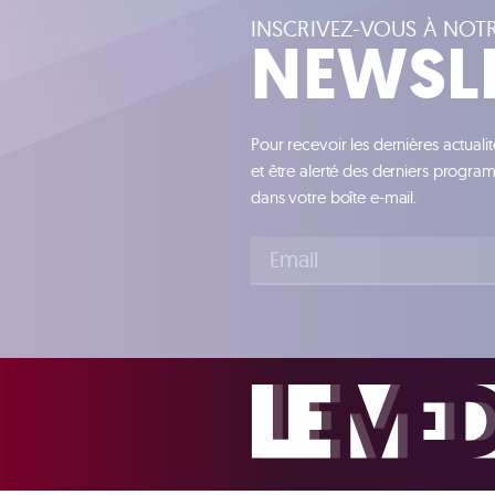
INSCRIVEZ-VOUS À NOT
NEWSL
Pour recevoir les dernières actuali
et être alerté des derniers progr
dans votre boîte e-mail.