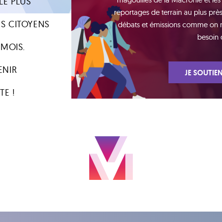
LE PLUS
reportages de terrain au plus près 
S CITOYENS
débats et émissions comme on n'e
besoin 
 MOIS.
ENIR
JE SOUTIEN
TE !