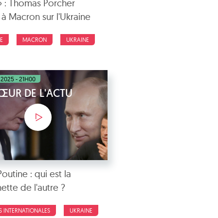
» : Thomas Porcher
à Macron sur l'Ukraine
E
MACRON
UKRAINE
2025 - 21H00
ŒUR DE L'ACTU
utine : qui est la
ette de l'autre ?
S INTERNATIONALES
UKRAINE