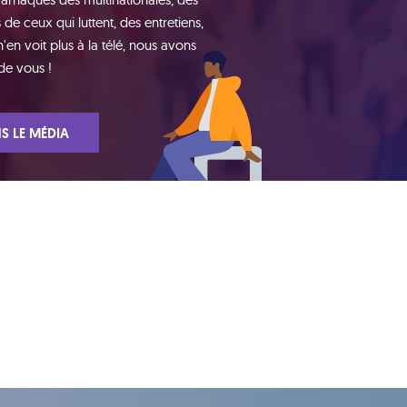
de ceux qui luttent, des entretiens,
n voit plus à la télé, nous avons
de vous !
S LE MÉDIA