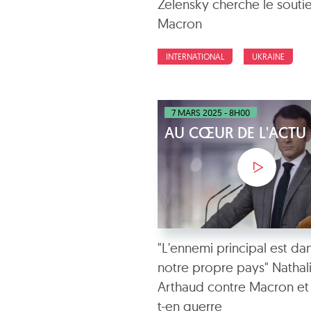
Zelensky cherche le souti
Macron
INTERNATIONAL
UKRAINE
7 MARS 2025 - 8H00
AU CŒUR DE L'ACTU
"L'ennemi principal est da
notre propre pays" Nathal
Arthaud contre Macron et 
t-en guerre