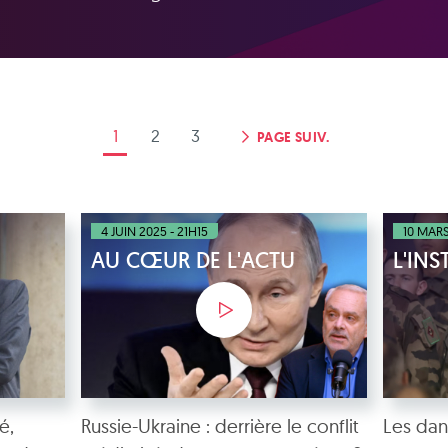
1
2
3
PAGE SUIV.
4 JUIN 2025 - 21H15
10 MARS
AU CŒUR DE L'ACTU
L'IN
é,
Russie-Ukraine : derrière le conflit
Les dan