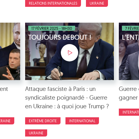
RELATIONS INTERNATIONALES
UKRAINE
17 FÉVRIER 2025 - 18H30
7 FÉVRI
TOUJOURS DEBOUT !
L'ENT
ent
Attaque fasciste à Paris : un
Guerre e
syndicaliste poignardé - Guerre
gagner 
en Ukraine : à quoi joue Trump ?
INTERNAT
KRAINE
EXTRÊME DROITE
INTERNATIONAL
UKRAINE