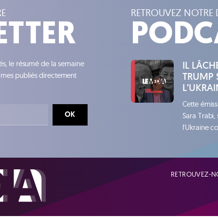
RE
RETROUVEZ NOTRE 
ETTER
PODC
tés, le résumé de la semaine
IL LÂC
TRUMP 
ammes publiés directement
L’UKRAI
Cette émiss
OK
Sara Trabi,
l'Ukraine co
RETROUVEZ-NO