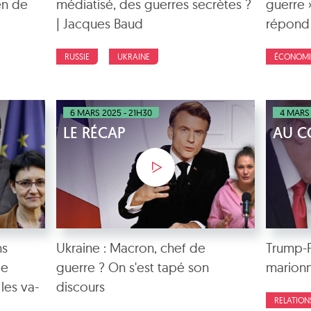
en de
médiatisé, des guerres secrètes ?
guerre 
| Jacques Baud
répond 
RUSSIE
UKRAINE
ÉCONOMI
6 MARS 2025 - 21H30
4 MARS 
LE RÉCAP
AU C
ns
Ukraine : Macron, chef de
Trump-Po
ie
guerre ? On s'est tapé son
marionn
les va-
discours
RELATION