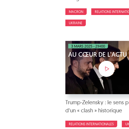
MACRON
RELATIONS INTERNATI
UKRAINE
3 MARS 2025 - 21H00
AU CŒUR DE L'ACTU
Trump-Zelensky : le sens 
d’un « clash » historique
RELATIONS INTERNATIONALES
U