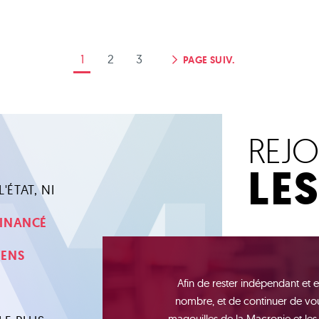
1
2
3
PAGE SUIV.
REJ
LE
'ÉTAT, NI
 FINANCÉ
YENS
Afin de rester indépendant et e
nombre, et de continuer de vou
magouilles de la Macronie et les