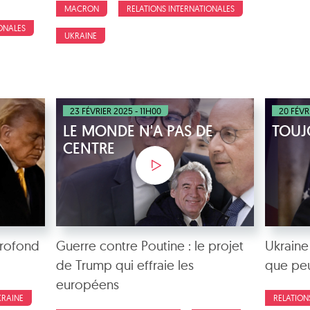
MACRON
RELATIONS INTERNATIONALES
ONALES
UKRAINE
23 FÉVRIER 2025 - 11H00
20 FÉVR
LE MONDE N'A PAS DE
TOUJ
CENTRE
profond
Guerre contre Poutine : le projet
Ukraine
de Trump qui effraie les
que peu
européens
KRAINE
RELATION