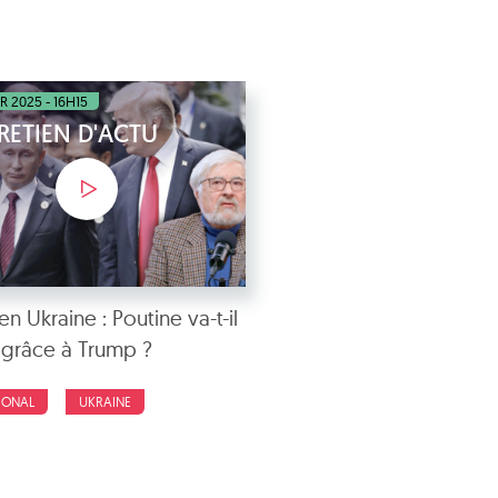
ER 2025 - 16H15
RETIEN D'ACTU
n Ukraine : Poutine va-t-il
grâce à Trump ?
IONAL
UKRAINE