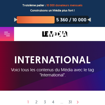
Troisième palier :
10 000 donateurs mensuels
Construisons un Média plus fort !
5 360
/
10 000
INTERNATIONAL
Voici tous les contenus du Média avec le tag
"
International
".
1
2
3
4
...
31