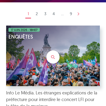
1
2
3
4
...
9
17 JUIN 2026 - 18H07
ENQUÊTES
Info Le Média. Les étranges explications de la
préfecture pour interdire le concert LFI pour
la fête de la musique