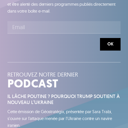
et être alerté des derniers programmes publiés directement
dans votre boîte e-mail.
OK
RETROUVEZ NOTRE DERNIER
PODCAST
IL LÂCHE POUTINE ? POURQUOI TRUMP SOUTIENT À
NOUVEAU L’UKRAINE
Cette émission de Géostratégix, présentée par Sara Trabi,
s'ouvre sur l'attaque menée par l'Ukraine contre un navire
iranien.