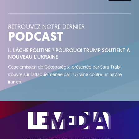
RETROUVEZ NOTRE DERNIER
PODCAST
IL LÂCHE POUTINE ? POURQUOI TRUMP SOUTIENT À
NOUVEAU L’UKRAINE
Cette émission de Géostratégix, présentée par Sara Trabi,
s'ouvre sur l'attaque menée par l'Ukraine contre un navire
iranien.