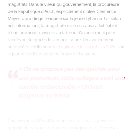
magistrats. Dans le viseur du gouvernement, la procureure
de la République d’Auch, explicitement ciblée, Clémence
Meyer, qui a dirigé l’enquête sur la jeune Lyhanna. Or, selon
nos informations, la magistrate mise en cause a fait l’objet
d’une promotion, inscrite au tableau d’avancement pour
l’accès au 3e grade de la magistrature. Un avancement
annoncé officiellement
sur Legifrance le jeudi 4 juin 2026
, soit
le jour de la découverte du corps de Lyhanna.
« On ne propose pas des quiches pour
une promotion, cette collègue avait une
carrière irréprochable »
Un haut
magistrat au Média
Curieusement, Gérald Darmanin n'a pas pris la peine de
rappeler le parcours brillant de la magistrate.
« Ce sont les