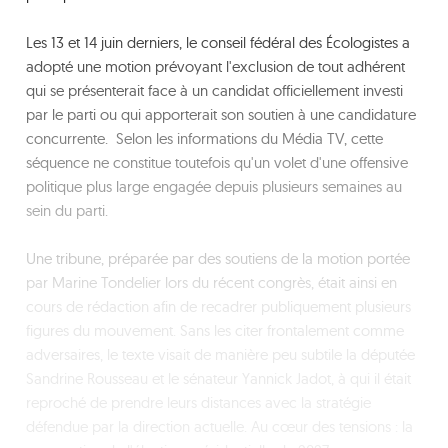
Les 13 et 14 juin derniers, le conseil fédéral des Écologistes a
adopté une motion prévoyant l'exclusion de tout adhérent
qui se présenterait face à un candidat officiellement investi
par le parti ou qui apporterait son soutien à une candidature
concurrente. Selon les informations du Média TV, cette
séquence ne constitue toutefois qu'un volet d'une offensive
politique plus large engagée depuis plusieurs semaines au
sein du parti.
Une tribune, préparée par des soutiens de la motion portée
par Marine Tondelier lors du récent congrès, était ainsi en
cours de rédaction afin de recadrer publiquement plusieurs
figures du mouvement. Sans les citer frontalement comme
adversaires, le texte visait de manière peu subtile la députée
Sandrine Rousseau et le sénateur Yannick Jadot, à qui il était
reproché de prendre leurs distances avec la stratégie
défendue par la direction actuelle. Au cœur des tensions : la