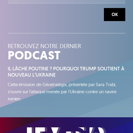
OK
RETROUVEZ NOTRE DERNIER
PODCAST
IL LÂCHE POUTINE ? POURQUOI TRUMP SOUTIENT À
NOUVEAU L’UKRAINE
Cette émission de Géostratégix, présentée par Sara Trabi,
s'ouvre sur l'attaque menée par l'Ukraine contre un navire
iranien.