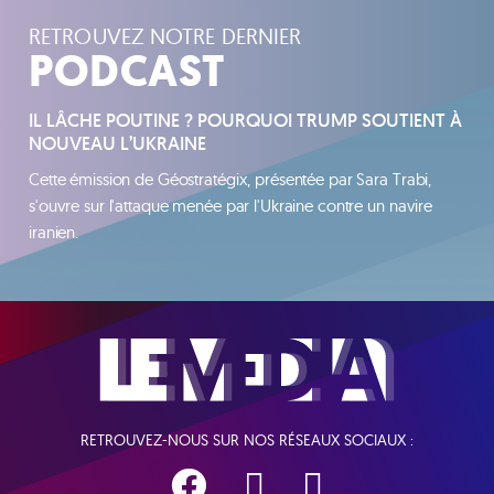
RETROUVEZ NOTRE DERNIER
PODCAST
IL LÂCHE POUTINE ? POURQUOI TRUMP SOUTIENT À
NOUVEAU L’UKRAINE
Cette émission de Géostratégix, présentée par Sara Trabi,
s'ouvre sur l'attaque menée par l'Ukraine contre un navire
iranien.
RETROUVEZ-NOUS SUR NOS RÉSEAUX SOCIAUX :