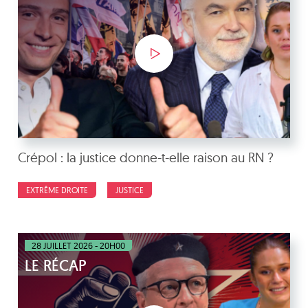
Crépol : la justice donne-t-elle raison au RN ?
EXTRÊME DROITE
JUSTICE
28 JUILLET 2026 - 20H00
LE RÉCAP