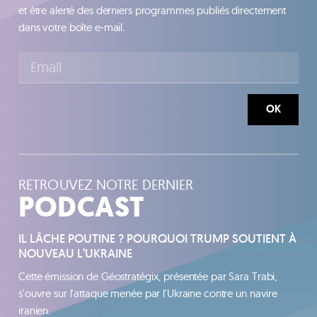
et être alerté des derniers programmes publiés directement
dans votre boîte e-mail.
OK
RETROUVEZ NOTRE DERNIER
PODCAST
IL LÂCHE POUTINE ? POURQUOI TRUMP SOUTIENT À
NOUVEAU L’UKRAINE
Cette émission de Géostratégix, présentée par Sara Trabi,
s'ouvre sur l'attaque menée par l'Ukraine contre un navire
iranien.