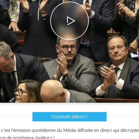
TOUJOURS DEBOUT !
, c'est l'émission quotidienne du Média diffusée en direct qui décrypte
nce de nombreux invité.e.s !