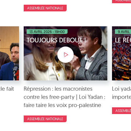
ASSEMBLÉE NATIONALE
13 AVRIL 2026 - 19H00
9 AVRIL
TOUJOURS DEBOUT !
LE R
e fait
Répression : les macronistes
Loi yada
contre les free-party | Loi Yadan :
importe
faire taire les voix pro-palestine
ASSEMBLÉ
ASSEMBLÉE NATIONALE