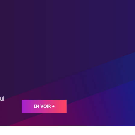
ui
EN VOIR +