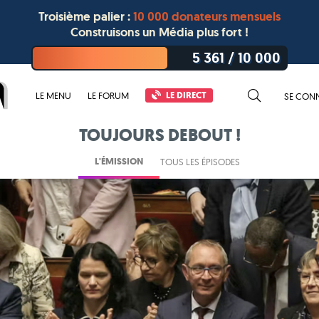
Troisième palier :
10 000 donateurs mensuels
Construisons un Média plus fort !
5 361
/
10 000
LE DIRECT
LE MENU
LE FORUM
SE CON
TOUJOURS DEBOUT !
L'ÉMISSION
TOUS LES ÉPISODES