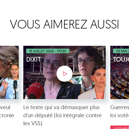
VOUS AIMEREZ AUSSI
15 JUILLET 2026 - 17H30
20 MAI 
DIXIT
TOUJ
 veut
Le texte qui va démasquer plus
Guerres
cronie
d'un député (loi intégrale contre
loi voté
les VSS)
ASSEMBLÉ