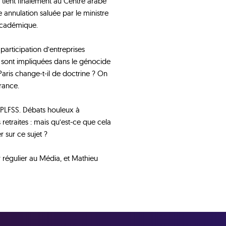
tient finalement au Centre arabe
 annulation saluée par le ministre
 académique.
articipation d’entreprises
les sont impliquées dans le génocide
Paris change-t-il de doctrine ? On
rance.
e PLFSS. Débats houleux à
 retraites : mais qu’est-ce que cela
r sur ce sujet ?
r régulier au Média, et Mathieu