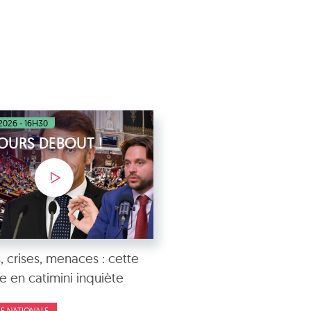
2026 - 16H30
OURS DEBOUT !
, crises, menaces : cette
e en catimini inquiète
E NATIONALE