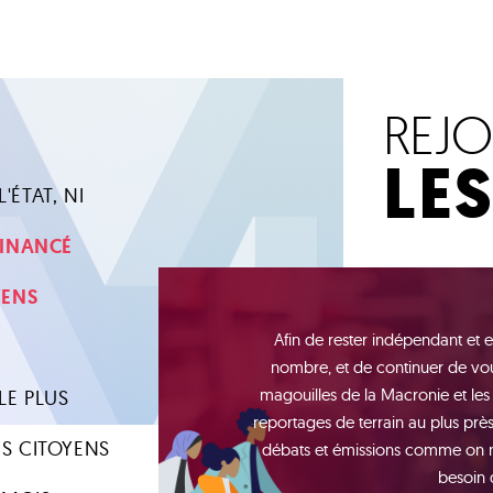
REJ
LE
'ÉTAT, NI
 FINANCÉ
YENS
Afin de rester indépendant et e
nombre, et de continuer de vou
magouilles de la Macronie et les
LE PLUS
reportages de terrain au plus près 
S CITOYENS
débats et émissions comme on n'e
besoin 