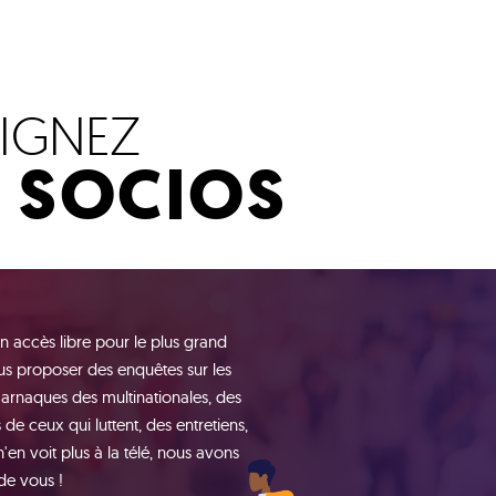
OIGNEZ
S SOCIOS
n accès libre pour le plus grand
s proposer des enquêtes sur les
 arnaques des multinationales, des
de ceux qui luttent, des entretiens,
n voit plus à la télé, nous avons
de vous !