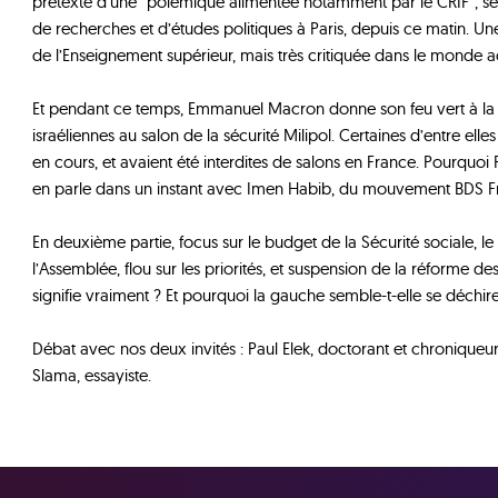
prétexte d’une “polémique alimentée notamment par le CRIF”, se 
de recherches et d’études politiques à Paris, depuis ce matin. Une
de l’Enseignement supérieur, mais très critiquée dans le monde
Et pendant ce temps, Emmanuel Macron donne son feu vert à la p
israéliennes au salon de la sécurité Milipol. Certaines d’entre el
en cours, et avaient été interdites de salons en France. Pourquoi 
en parle dans un instant avec Imen Habib, du mouvement BDS F
En deuxième partie, focus sur le budget de la Sécurité sociale, l
l’Assemblée, flou sur les priorités, et suspension de la réforme des
signifie vraiment ? Et pourquoi la gauche semble-t-elle se déchire
Débat avec nos deux invités : Paul Elek, doctorant et chroniqueu
Slama, essayiste.