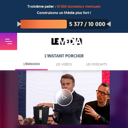
Troisième palier :
10 000 donateurs mensuels
Construisons un Média plus fort !
5 377
/
10 000
L'INSTANT PORCHER
L'ÉMISSION
LES VIDÉOS
LES PODCASTS