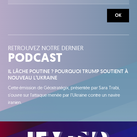
OK
RETROUVEZ NOTRE DERNIER
PODCAST
IL LÂCHE POUTINE ? POURQUOI TRUMP SOUTIENT À
NOUVEAU L’UKRAINE
Cette émission de Géostratégix, présentée par Sara Trabi,
s'ouvre sur l'attaque menée par l'Ukraine contre un navire
iranien.