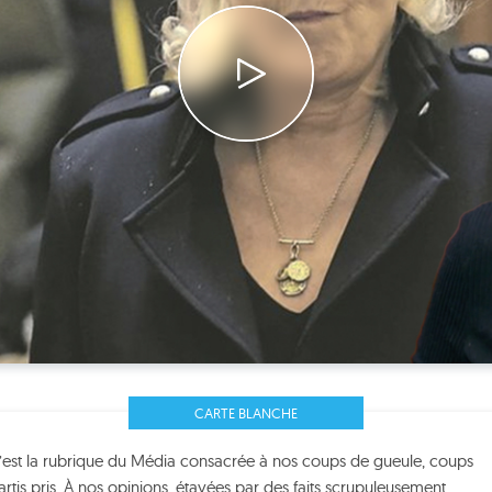
CARTE BLANCHE
c’est la rubrique du Média consacrée à nos coups de gueule, coups
rtis pris. À nos opinions, étayées par des faits scrupuleusement