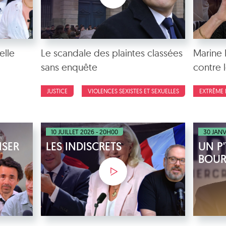
elle
Le scandale des plaintes classées
Marine 
sans enquête
contre l
JUSTICE
VIOLENCES SEXISTES ET SEXUELLES
EXTRÊME 
10 JUILLET 2026 - 20H00
30 JANV
NSER
LES INDISCRETS
UN P'
BOU