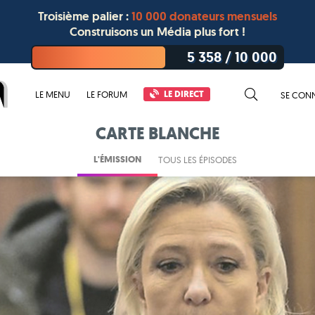
Troisième palier :
10 000 donateurs mensuels
Construisons un Média plus fort !
5 358
/
10 000
LE DIRECT
LE MENU
LE FORUM
SE CON
CARTE BLANCHE
L'ÉMISSION
TOUS LES ÉPISODES