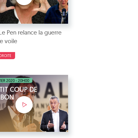
Le Pen relance la guerre
e voile
DROITE
IER 2020 - 20H00
TIT COUP DE
RBON