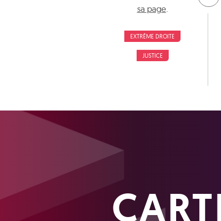
sa page
.
EXTRÊME DROITE
JUSTICE
CART