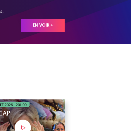
e,
EN VOIR +
LET 2026 - 20H00
ÉCAP