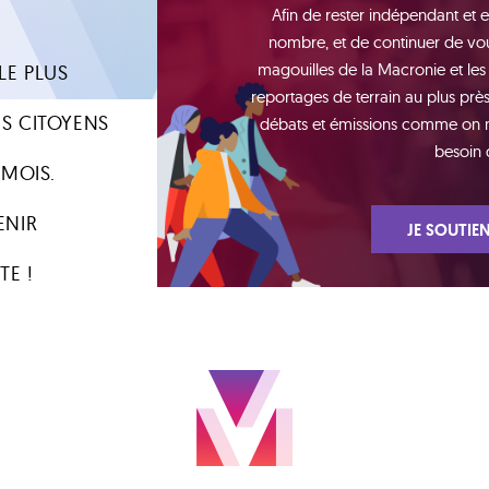
Afin de rester indépendant et e
nombre, et de continuer de vou
magouilles de la Macronie et les
LE PLUS
reportages de terrain au plus près 
S CITOYENS
débats et émissions comme on n'e
besoin 
 MOIS.
ENIR
JE SOUTIEN
TE !