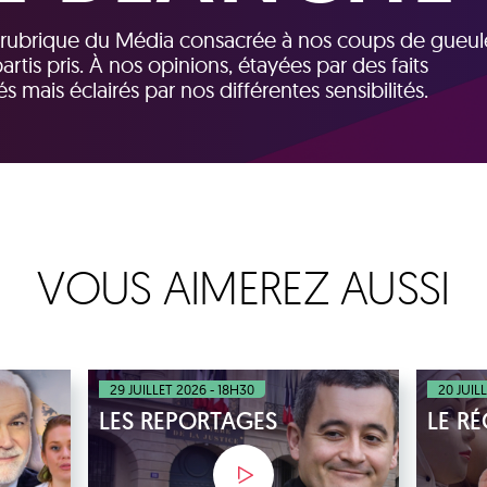
la rubrique du Média consacrée à nos coups de gueul
tis pris. À nos opinions, étayées par des faits
mais éclairés par nos différentes sensibilités.
VOUS AIMEREZ AUSSI
29 JUILLET 2026 - 18H30
20 JUIL
LES REPORTAGES
LE R