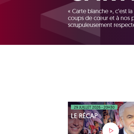
« Carte blanche », c’est 
coups de cœur et à nos par
scrupuleusement respectés 
29 JUILLET 2026 - 20H30
LE RÉCAP