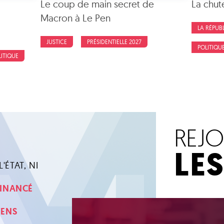
Le coup de main secret de
La chut
Macron à Le Pen
LA RÉPUB
JUSTICE
PRÉSIDENTIELLE 2027
POLITIQU
LITIQUE
REJ
LE
'ÉTAT, NI
 FINANCÉ
YENS