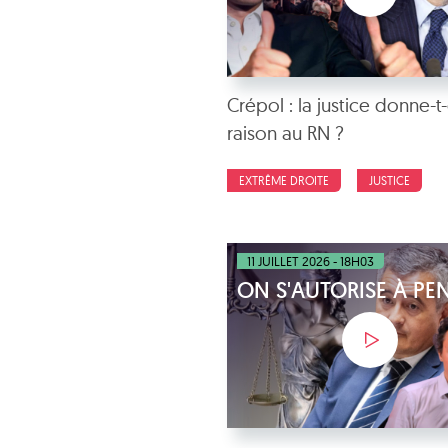
Crépol : la justice donne-t-
raison au RN ?
EXTRÊME DROITE
JUSTICE
11 JUILLET 2026 - 18H03
ON S'AUTORISE À PE