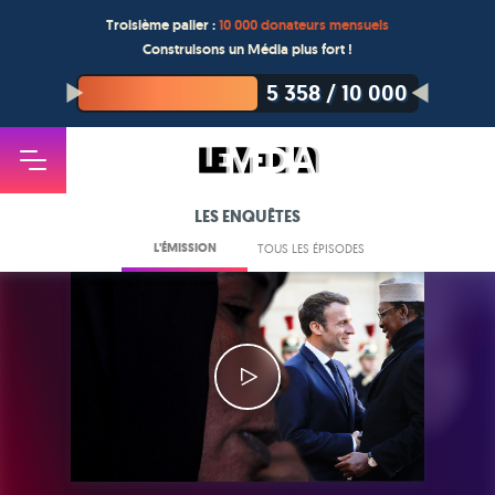
Troisième palier :
10 000 donateurs mensuels
Construisons un Média plus fort !
5 358
/
10 000
LES ENQUÊTES
L'ÉMISSION
TOUS LES ÉPISODES