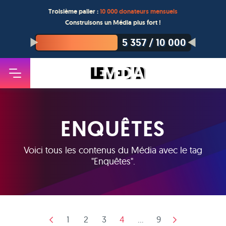
Troisième palier :
10 000 donateurs mensuels
Construisons un Média plus fort !
5 357
/
10 000
ENQUÊTES
Voici tous les contenus du Média avec le tag
"
Enquêtes
".
1
2
3
4
...
9