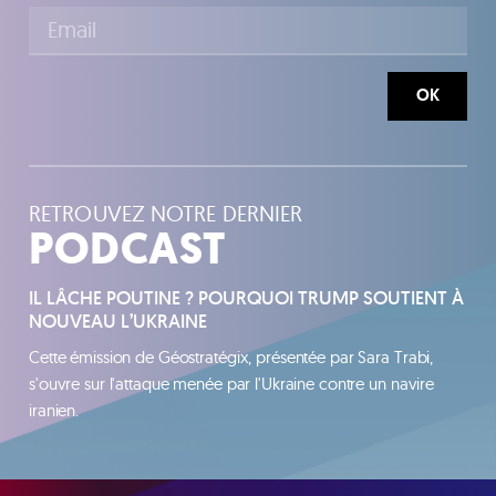
OK
RETROUVEZ NOTRE DERNIER
PODCAST
IL LÂCHE POUTINE ? POURQUOI TRUMP SOUTIENT À
NOUVEAU L’UKRAINE
Cette émission de Géostratégix, présentée par Sara Trabi,
s'ouvre sur l'attaque menée par l'Ukraine contre un navire
iranien.