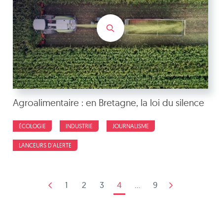
Agroalimentaire : en Bretagne, la loi du silence
ÉCOLOGIE
INDUSTRIE
JOURNALISME
LANCEURS D'ALERTE
1
2
3
4
...
9