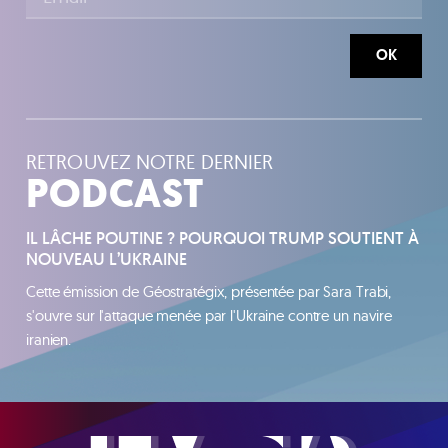
OK
RETROUVEZ NOTRE DERNIER
PODCAST
IL LÂCHE POUTINE ? POURQUOI TRUMP SOUTIENT À
NOUVEAU L’UKRAINE
Cette émission de Géostratégix, présentée par Sara Trabi,
s'ouvre sur l'attaque menée par l'Ukraine contre un navire
iranien.