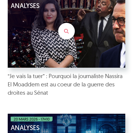
ANALYSES
“Je vais la tuer” : Pourquoi la journaliste Nassira
El Moaddem est au coeur de la guerre des
droites au Sénat
20 MARS 2026 - 17H10
ANALYSES