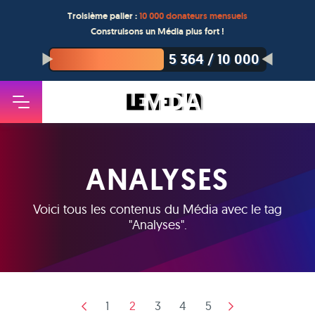
Troisième palier :
10 000 donateurs mensuels
Construisons un Média plus fort !
5 364
/
10 000
ANALYSES
Voici tous les contenus du Média avec le tag
"
Analyses
".
1
2
3
4
5