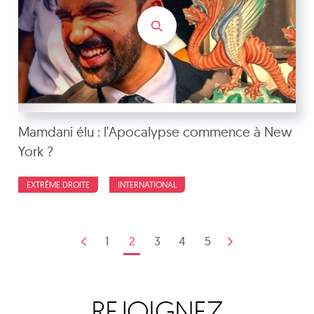
Mamdani élu : l'Apocalypse commence à New
York ?
EXTRÊME DROITE
INTERNATIONAL
1
2
3
4
5
REJOIGNEZ