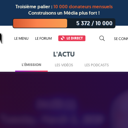
Troisième palier :
10 000 donateurs mensuels
Construisons un Média plus fort !
5 372
/
10 000
LE DIRECT
LE MENU
LE FORUM
SE CON
L'ACTU
L'ÉMISSION
LES VIDÉOS
LES PODCASTS