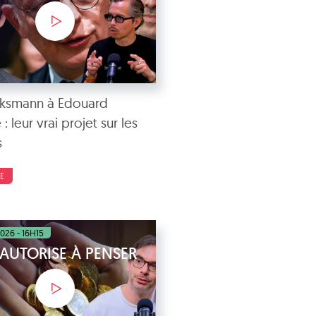
cksmann à Edouard
 : leur vrai projet sur les
s
E
2026 - 16H15
'AUTORISE À PENSER