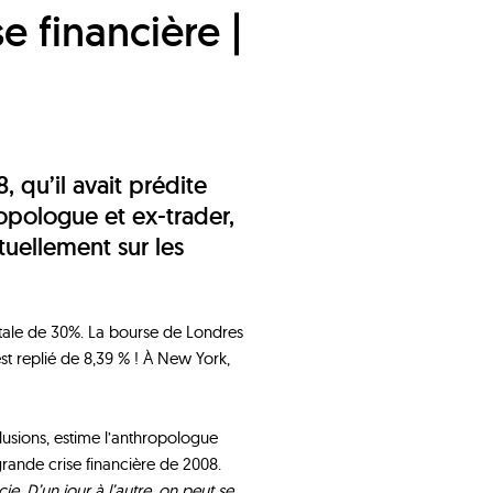
 qu’il avait prédite
ropologue et ex-trader,
tuellement sur les
rutale de 30%. La bourse de Londres
est replié de 8,39 % ! À New York,
lusions, estime l’anthropologue
grande crise financière de 2008.
e. D’un jour à l’autre, on peut se