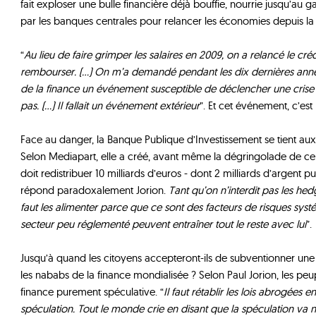
fait exploser une bulle financière déjà bouffie, nourrie jusqu’a
par les banques centrales pour relancer les économies depuis la 
“
Au lieu de faire grimper les salaires en 2009, on a relancé le crédit.
rembourser. (...) On m’a demandé pendant les dix dernières années
de la finance un événement susceptible de déclencher une crise 
pas. (...) Il fallait un événement extérieur
”. Et cet événement, c’est
Face au danger, la Banque Publique d’Investissement se tient au
Selon Mediapart, elle a créé, avant même la dégringolade de ce
doit redistribuer 10 milliards d’euros - dont 2 milliards d’argent p
répond paradoxalement Jorion.
Tant qu’on n’interdit pas les he
faut les alimenter parce que ce sont des facteurs de risques systé
secteur peu réglementé peuvent entraîner tout le reste avec lui
”.
Jusqu’à quand les citoyens accepteront-ils de subventionner une 
les nababs de la finance mondialisée ? Selon Paul Jorion, les peup
finance purement spéculative. “
Il faut rétablir les lois abrogées e
spéculation. Tout le monde crie en disant que la spéculation va n