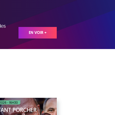
des
EN VOIR +
 2026 - 16H30
STANT PORCHER