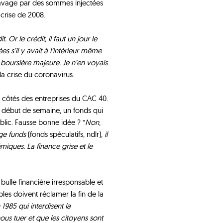
u gavage par des sommes injectées
crise de 2008.
 Or le crédit, il faut un jour le
 s’il y avait à l’intérieur même
boursière majeure. Je n’en voyais
 la crise du coronavirus.
x côtés des entreprises du CAC 40.
 début de semaine, un fonds qui
ublic. Fausse bonne idée ? “
Non
,
dge funds
(fonds spéculatifs, ndlr),
il
miques. La finance grise et le
bulle financière irresponsable et
les doivent réclamer la fin de la
n 1985 qui interdisent la
ous tuer et que les citoyens sont