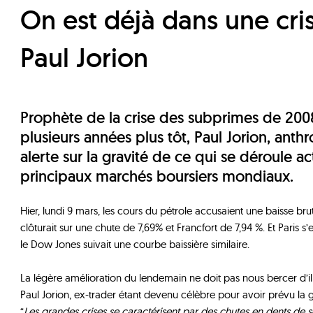
On est déjà dans une crise financière |
Paul Jorion
Prophète de la crise des subprimes de 2008,
plusieurs années plus tôt, Paul Jorion, anth
alerte sur la gravité de ce qui se déroule ac
principaux marchés boursiers mondiaux.
Hier, lundi 9 mars, les cours du pétrole accusaient une baisse b
clôturait sur une chute de 7,69% et Francfort de 7,94 %. Et Paris s’
le Dow Jones suivait une courbe baissière similaire.
La légère amélioration du lendemain ne doit pas nous bercer d’il
Paul Jorion, ex-trader étant devenu célèbre pour avoir prévu la 
“
Les grandes crises se caractérisent par des chutes en dents de sci