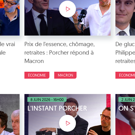
le vrai
Prix de l'essence, chômage,
De glu
ule
retraites : Porcher répond à
Philippe
Macron
retraite
ÉCONOMIE
MACRON
ÉCONOMI
8 JUIN 2026 - 16H00
2 JUIN 
L'INSTANT PORCHER
ON S