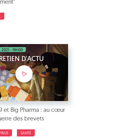
ement"
E
L 2021 - 19H00
RETIEN D'ACTU
9 et Big Pharma : au cœur
uerre des brevets
IRUS
SANTÉ