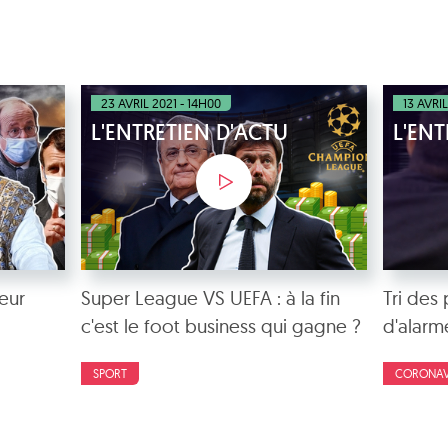
23 AVRIL 2021 - 14H00
13 AVRIL
L'ENTRETIEN D'ACTU
L'ENT
eur
Super League VS UEFA : à la fin
Tri des p
c'est le foot business qui gagne ?
d'alarm
SPORT
CORONAV