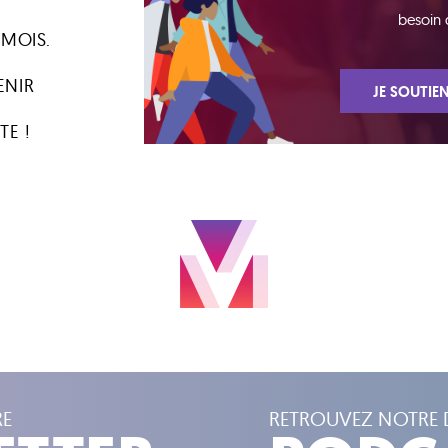
besoin 
 MOIS.
ENIR
JE SOUTIEN
TE !
RE
RETROUVEZ NOTRE 