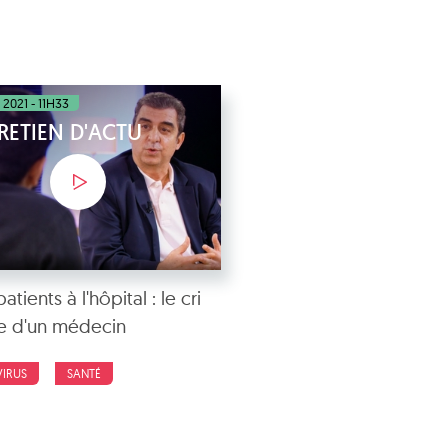
 2021 - 11H33
RETIEN D'ACTU
atients à l'hôpital : le cri
e d'un médecin
IRUS
SANTÉ