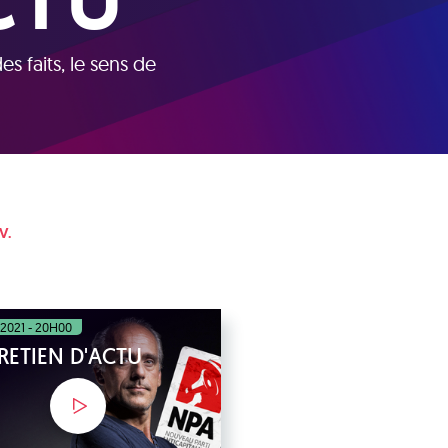
CTU
s faits, le sens de
V.
 2021 - 20H00
RETIEN D'ACTU