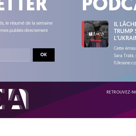
ETTER
PODC
tés, le résumé de la semaine
IL LÂC
TRUMP 
ammes publiés directement
L’UKRAI
Cette émiss
OK
Sara Trabi,
l'Ukraine co
RETROUVEZ-NO