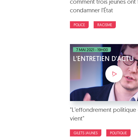
comment trois jeunes ont f
condamner l'État
POLICE
RACISME
7 MAI 2021 - 19H00
L'ENTRETIEN D'ACTU
"L'effondrement politique 
vient"
GILETS JAUNES
POLITIQUE