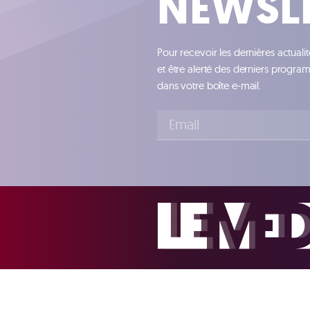
NEWSL
Pour recevoir les dernières actuali
et être alerté des derniers progr
dans votre boîte e-mail.