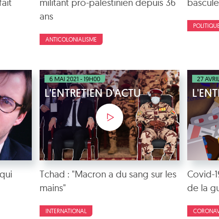
ait
militant pro-palestinien depuis 36
bascul
ans
POLITIQU
ANTICOLONIALISME
6 MAI 2021 - 19H00
27 AVRI
L'ENTRETIEN D'ACTU
L'ENT
qui
Tchad : "Macron a du sang sur les
Covid-1
mains"
de la g
INTERNATIONAL
CORONAV