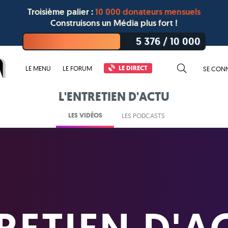
Troisième palier :
10 000 donateurs mensuels
Construisons un Média plus fort !
5 376
/
10 000
LE DIRECT
LE MENU
LE FORUM
SE CON
L'ENTRETIEN D'ACTU
LES VIDÉOS
LES PODCASTS