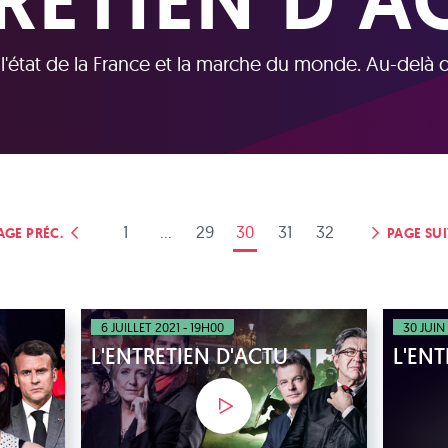
RETIEN D'A
 l'état de la France et la marche du monde. Au-delà de
1
...
29
30
31
32
AGE PRÉC.
PAGE SUI
6 JUILLET 2021 - 19H00
30 JUIN
L'ENTRETIEN D'ACTU
L'ENT