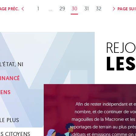
1
...
29
30
31
32
AGE PRÉC.
PAGE SUI
REJ
LE
'ÉTAT, NI
 FINANCÉ
YENS
Afin de rester indépendant et e
nombre, et de continuer de vou
magouilles de la Macronie et les
LE PLUS
reportages de terrain au plus près 
S CITOYENS
débats et émissions comme on n'e