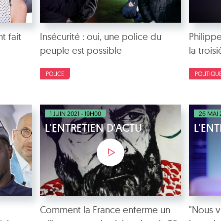
 fait
Insécurité : oui, une police du
Philipp
peuple est possible
la trois
POLICE
POLITIQU
1 JUIN 2021 - 19H00
26 MAI 
L'ENTRETIEN D'ACTU
L'ENT
Comment la France enferme un
"Nous 