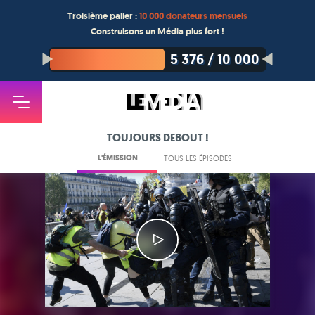
Troisième palier :
10 000 donateurs mensuels
Construisons un Média plus fort !
5 376
/
10 000
TOUJOURS DEBOUT !
L'ÉMISSION
TOUS LES ÉPISODES