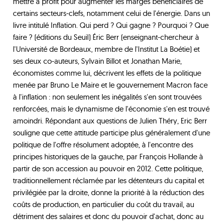
mettre à profit pour augmenter les marges bénéficiaires de
certains secteurs-clefs, notamment celui de l'énergie. Dans un
livre intitulé Inflation. Qui perd ? Qui gagne ? Pourquoi ? Que
faire ? (éditions du Seuil) Éric Berr (enseignant-chercheur à
l'Université de Bordeaux, membre de l'Institut La Boétie) et
ses deux co-auteurs, Sylvain Billot et Jonathan Marie,
économistes comme lui, décrivent les effets de la politique
menée par Bruno Le Maire et le gouvernement Macron face
à l'inflation : non seulement les inégalités s'en sont trouvées
renforcées, mais le dynamisme de l'économie s'en est trouvé
amoindri. Répondant aux questions de Julien Théry, Eric Berr
souligne que cette attitude participe plus généralement d'une
politique de l'offre résolument adoptée, à l'encontre des
principes historiques de la gauche, par François Hollande à
partir de son accession au pouvoir en 2012. Cette politique,
traditionnellement réclamée par les détenteurs du capital et
privilégiée par la droite, donne la priorité à la réduction des
coûts de production, en particulier du coût du travail, au
détriment des salaires et donc du pouvoir d'achat, donc au