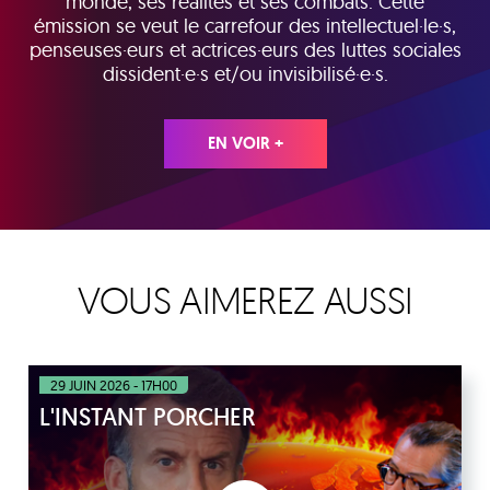
monde, ses réalités et ses combats. Cette
émission se veut le carrefour des intellectuel·le·s,
penseuses·eurs et actrices·eurs des luttes sociales
dissident·e·s et/ou invisibilisé·e·s.
EN VOIR +
VOUS AIMEREZ AUSSI
29 JUIN 2026 - 17H00
L'INSTANT PORCHER