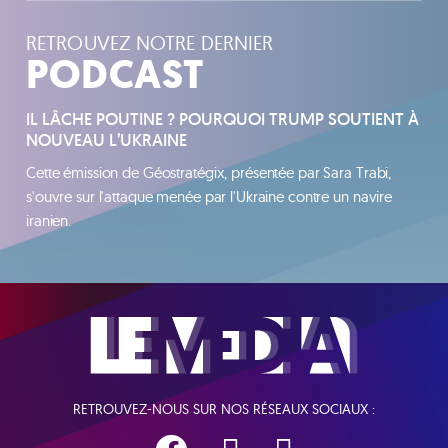
RETROUVEZ NOTRE DERNIER
PODCAST
IL LÂCHE POUTINE ? POURQUOI TRUMP SOUTIENT À
NOUVEAU L’UKRAINE
Cette émission de Géostratégix, présentée par Sara Trabi,
s'ouvre sur l'attaque menée par l'Ukraine contre un navire
iranien.
RETROUVEZ-NOUS SUR NOS RÉSEAUX SOCIAUX :