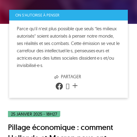
ON S'AUTORISE À PENSER
Parce qu’il n’est plus possible que seuls “les milieux
autorisés” soient autorisés à penser notre monde,
ses réalités et ses combats. Cette émission se veut le
carrefour des intellectuel·le·s, penseuses·eurs et
actrices·eurs des luttes sociales dissident·e·s et/ou
invisibilisé·e·s.
PARTAGER
+
25 JANVIER 2025 - 18H27
Pillage économique : comment