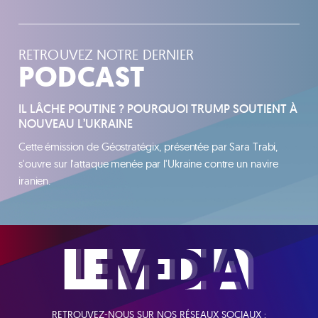
RETROUVEZ NOTRE DERNIER
PODCAST
IL LÂCHE POUTINE ? POURQUOI TRUMP SOUTIENT À
NOUVEAU L’UKRAINE
Cette émission de Géostratégix, présentée par Sara Trabi,
s'ouvre sur l'attaque menée par l'Ukraine contre un navire
iranien.
RETROUVEZ-NOUS SUR NOS RÉSEAUX SOCIAUX :