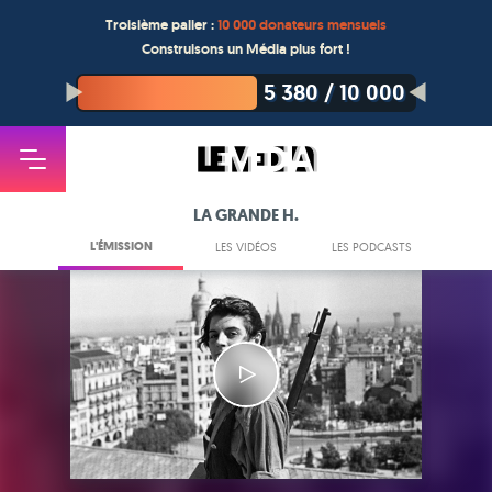
Troisième palier :
10 000 donateurs mensuels
Construisons un Média plus fort !
5 380
/
10 000
LA GRANDE H.
L'ÉMISSION
LES VIDÉOS
LES PODCASTS