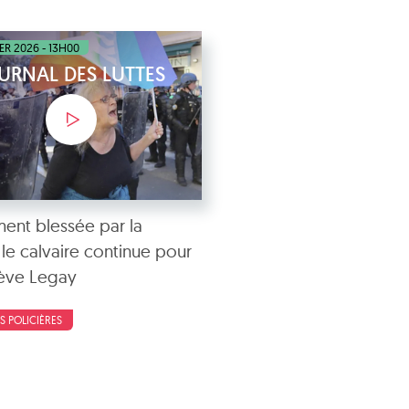
IER 2026 - 13H00
OURNAL DES LUTTES
ent blessée par la
 le calvaire continue pour
ève Legay
S POLICIÈRES