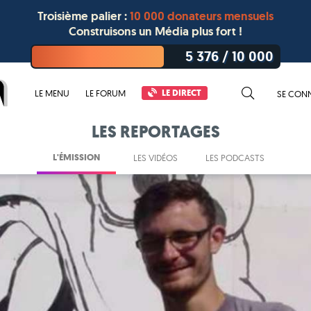
Troisième palier :
10 000 donateurs mensuels
Construisons un Média plus fort !
5 376
/
10 000
LE DIRECT
LE MENU
LE FORUM
SE CON
LES REPORTAGES
L'ÉMISSION
LES VIDÉOS
LES PODCASTS