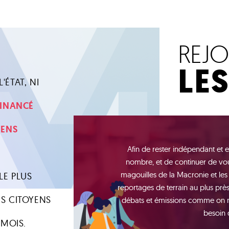
REJ
LE
'ÉTAT, NI
 FINANCÉ
YENS
Afin de rester indépendant et e
nombre, et de continuer de vou
magouilles de la Macronie et les
LE PLUS
reportages de terrain au plus près 
S CITOYENS
débats et émissions comme on n'e
besoin 
 MOIS.