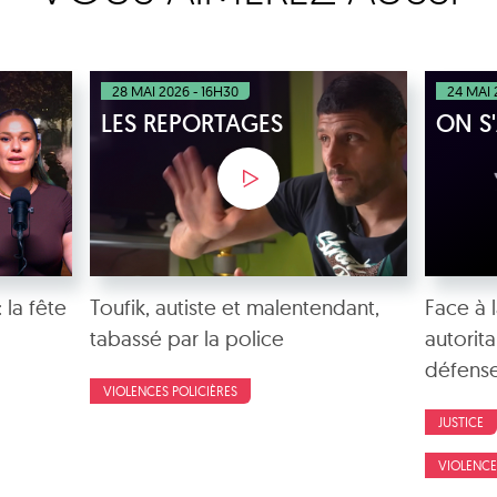
28 MAI 2026 - 16H30
24 MAI 
LES REPORTAGES
ON S
 la fête
Toufik, autiste et malentendant,
Face à l
tabassé par la police
autorita
défense
VIOLENCES POLICIÈRES
JUSTICE
VIOLENCE