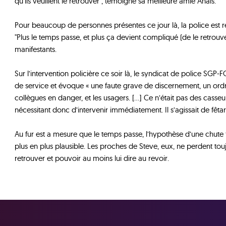
qu'ils veuillent le retrouver", témoigne sa meilleure amie Anaïs.
Pour beaucoup de personnes présentes ce jour là, la police est r
"Plus le temps passe, et plus ça devient compliqué (de le retrouv
manifestants.
Sur l’intervention policière ce soir là, le syndicat de police SGP-
de service et évoque « une faute grave de discernement, un ord
collègues en danger, et les usagers. […] Ce n’était pas des casse
nécessitant donc d’intervenir immédiatement. Il s’agissait de fêtar
Au fur est a mesure que le temps passe, l’hypothèse d’une chute f
plus en plus plausible. Les proches de Steve, eux, ne perdent touj
retrouver et pouvoir au moins lui dire au revoir.