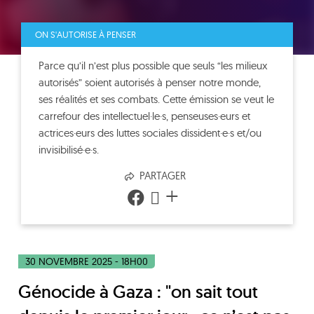
ON S'AUTORISE À PENSER
Parce qu’il n’est plus possible que seuls “les milieux
autorisés” soient autorisés à penser notre monde,
ses réalités et ses combats. Cette émission se veut le
carrefour des intellectuel·le·s, penseuses·eurs et
actrices·eurs des luttes sociales dissident·e·s et/ou
invisibilisé·e·s.
PARTAGER
+
30 NOVEMBRE 2025 - 18H00
Génocide à Gaza : "on sait tout