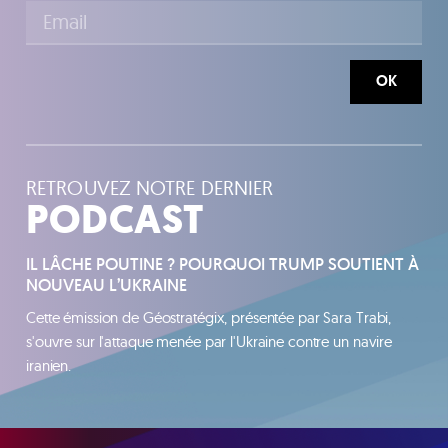
OK
RETROUVEZ NOTRE DERNIER
PODCAST
IL LÂCHE POUTINE ? POURQUOI TRUMP SOUTIENT À
NOUVEAU L’UKRAINE
Cette émission de Géostratégix, présentée par Sara Trabi,
s'ouvre sur l'attaque menée par l'Ukraine contre un navire
iranien.