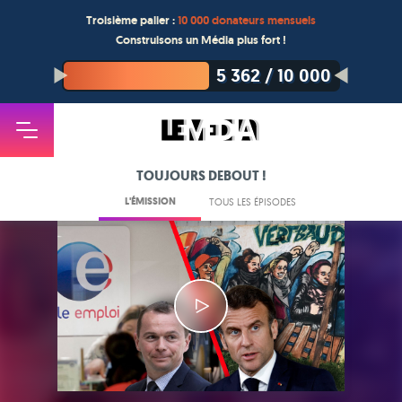
Troisième palier :
10 000 donateurs mensuels
Construisons un Média plus fort !
5 362
/
10 000
TOUJOURS DEBOUT !
L'ÉMISSION
TOUS LES ÉPISODES