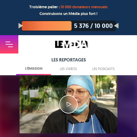
Troisième palier :
10 000 donateurs mensuels
Construisons un Média plus fort !
5 376
/
10 000
LES REPORTAGES
L'ÉMISSION
LES VIDÉOS
LES PODCASTS