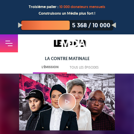
Troisième palier :
10 000 donateurs mensuels
Construisons un Média plus fort !
5 368
/
10 000
LA CONTRE MATINALE
L'ÉMISSION
TOUS LES ÉPISODES