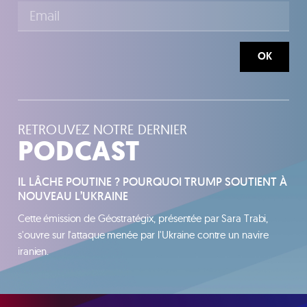
OK
RETROUVEZ NOTRE DERNIER
PODCAST
IL LÂCHE POUTINE ? POURQUOI TRUMP SOUTIENT À
NOUVEAU L’UKRAINE
Cette émission de Géostratégix, présentée par Sara Trabi,
s'ouvre sur l'attaque menée par l'Ukraine contre un navire
iranien.