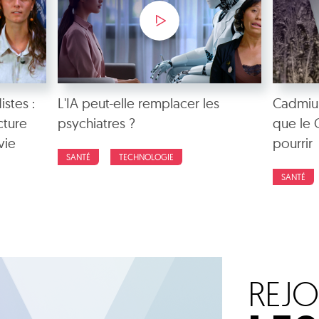
istes :
L'IA peut-elle remplacer les
Cadmium
cture
psychiatres ?
que le 
vie
pourrir
SANTÉ
TECHNOLOGIE
SANTÉ
REJ