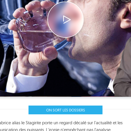
ON SORT LES DOSSIERS
ice alias le Stagirite porte un regard décalé sur l'actualité et les
nication des puissants. L'ironie n'empêchant pas l'analyse