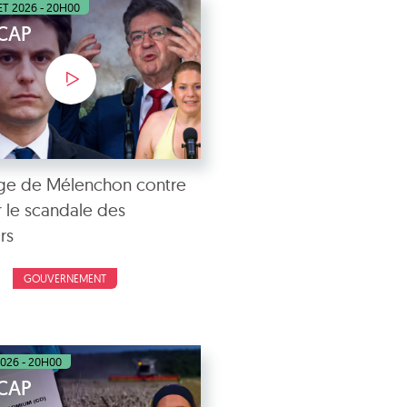
LET 2026 - 20H00
ÉCAP
rge de Mélenchon contre
r le scandale des
rs
GOUVERNEMENT
2026 - 20H00
ÉCAP