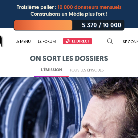
Troisième palier :
10 000 donateurs mensuels
Construisons un Média plus fort !
5 370
/
10 000
LE DIRECT
LE MENU
LE FORUM
SE CON
ON SORT LES DOSSIERS
L'ÉMISSION
TOUS LES ÉPISODES