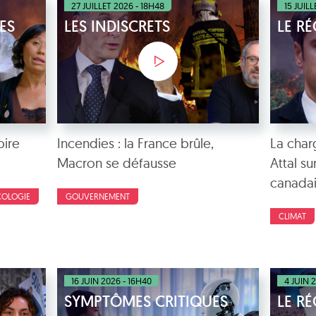
27 JUILLET 2026 - 18H48
15 JUIL
ES
LES INDISCRETS
LE R
pire
Incendies : la France brûle,
La cha
Macron se défausse
Attal su
canadai
COLOGIE
GOUVERNEMENT
CLIMAT
16 JUIN 2026 - 16H40
4 JUIN 
SYMPTÔMES CRITIQUES
LE R