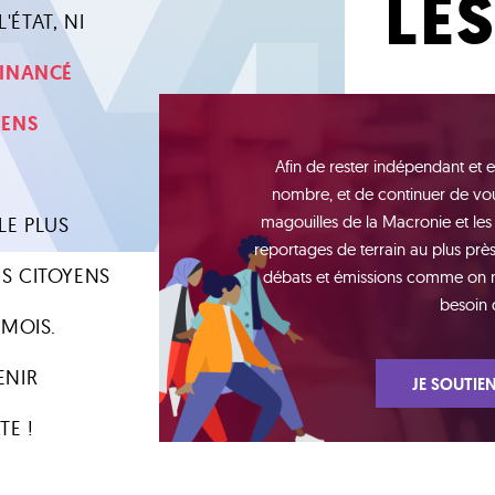
LE
'ÉTAT, NI
 FINANCÉ
YENS
Afin de rester indépendant et e
nombre, et de continuer de vou
magouilles de la Macronie et les
LE PLUS
reportages de terrain au plus près 
S CITOYENS
débats et émissions comme on n'e
besoin 
 MOIS.
ENIR
JE SOUTIEN
TE !