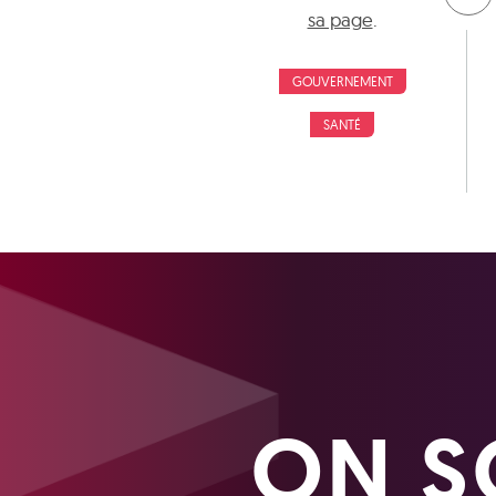
sa page
.
GOUVERNEMENT
SANTÉ
ON S