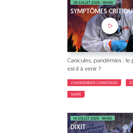
28 JUILLET 2026 - 16H40
SYMPTÔMES CRITIQU
Canicules, pandémies : le 
est-il à venir ?
CHANGEMENTS CLIMATIQUES
É
SANTÉ
14 JUILLET 2026 - 16H00
DIXIT