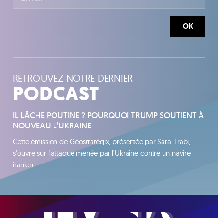
OK
RETROUVEZ NOTRE DERNIER
PODCAST
IL LÂCHE POUTINE ? POURQUOI TRUMP SOUTIENT À
NOUVEAU L’UKRAINE
Cette émission de Géostratégix, présentée par Sara Trabi,
s'ouvre sur l'attaque menée par l'Ukraine contre un navire
iranien.