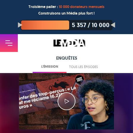
Troisième palier :
10 000 donateurs mensuels
Construisons un Média plus fort !
5 357
/
10 000
ENQUÊTES
L'ÉMISSION
TOUS LES ÉPISODES