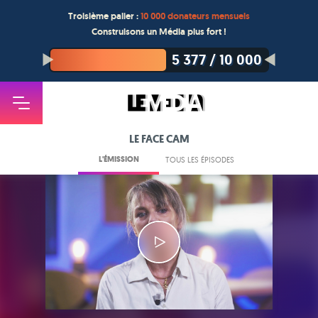
Troisième palier :
10 000 donateurs mensuels
Construisons un Média plus fort !
5 377
/
10 000
LE FACE CAM
L'ÉMISSION
TOUS LES ÉPISODES