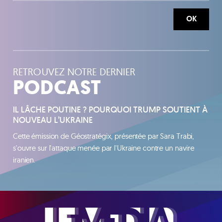
OK
RETROUVEZ NOTRE DERNIER
PODCAST
IL LÂCHE POUTINE ? POURQUOI TRUMP SOUTIENT À
NOUVEAU L’UKRAINE
Cette émission de Géostratégix, présentée par Sara Trabi,
s'ouvre sur l'attaque menée par l'Ukraine contre un navire
iranien.