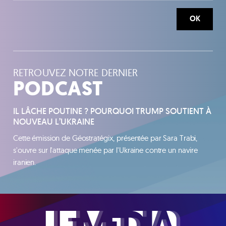
OK
RETROUVEZ NOTRE DERNIER
PODCAST
IL LÂCHE POUTINE ? POURQUOI TRUMP SOUTIENT À
NOUVEAU L’UKRAINE
Cette émission de Géostratégix, présentée par Sara Trabi,
s'ouvre sur l'attaque menée par l'Ukraine contre un navire
iranien.