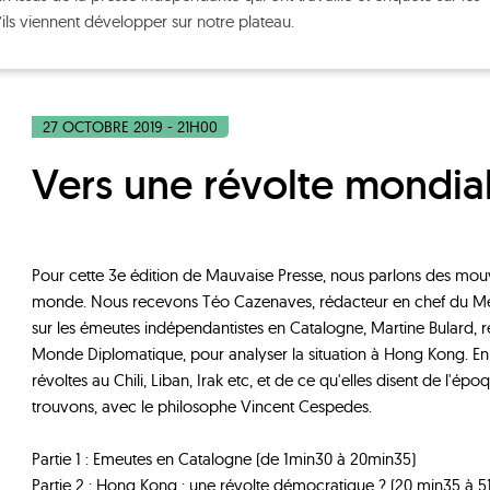
u’ils viennent développer sur notre plateau.
27 OCTOBRE 2019 - 21H00
Vers une révolte mondia
Pour cette 3e édition de Mauvaise Presse, nous parlons des mouv
monde. Nous recevons Téo Cazenaves, rédacteur en chef du Méd
sur les émeutes indépendantistes en Catalogne, Martine Bulard, r
Monde Diplomatique, pour analyser la situation à Hong Kong. En 
révoltes au Chili, Liban, Irak etc, et de ce qu'elles disent de l'é
trouvons, avec le philosophe Vincent Cespedes.
Partie 1 : Emeutes en Catalogne (de 1min30 à 20min35)
Partie 2 : Hong Kong : une révolte démocratique ? (20 min35 à 5