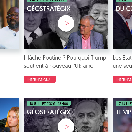
1 AOÛT 2026 - 18H00
25 JUIL
GÉOSTRATÉGIX
DU C
Il lâche Poutine ? Pourquoi Trump
Les État
soutient à nouveau l’Ukraine
une seu
INTERNATIONAL
INTERNAT
18 JUILLET 2026 - 18H00
7 JUILL
GÉOSTRATÉGIX
TEMP