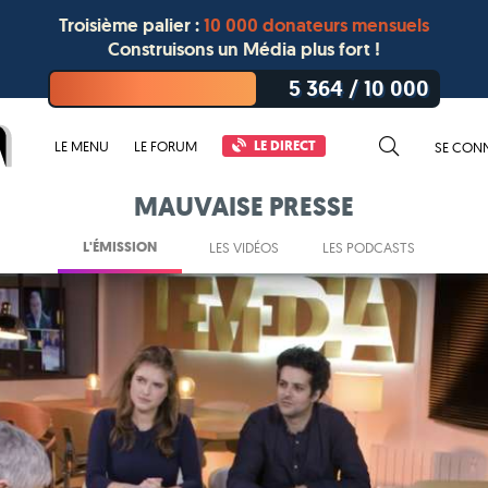
Troisième palier :
10 000 donateurs mensuels
Construisons un Média plus fort !
5 364
/
10 000
LE DIRECT
LE MENU
LE FORUM
SE CON
MAUVAISE PRESSE
L'ÉMISSION
LES VIDÉOS
LES PODCASTS