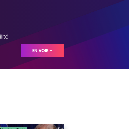
lité
t
EN VOIR +