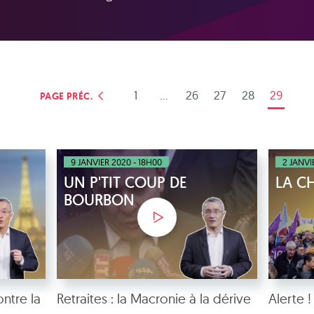
1
...
26
27
28
29
PAGE PRÉC.
9 JANVIER 2020 - 18H00
2 JANVI
UN P'TIT COUP DE
LA C
BOURBON
ontre la
Retraites : la Macronie à la dérive
Alerte !