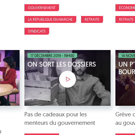
GOUVERNEMENT
ÉCONOMI
LA RÉPUBLIQUE EN MARCHE
RETRAITE
RETRAITE
SYNDICATS
17 DÉCEMBRE 2019 - 19H00
14 NOVE
ON SORT LES DOSSIERS
UN P'
BOU
Pas de cadeaux pour les
Grève 
menteurs du gouvernement
au gou
u