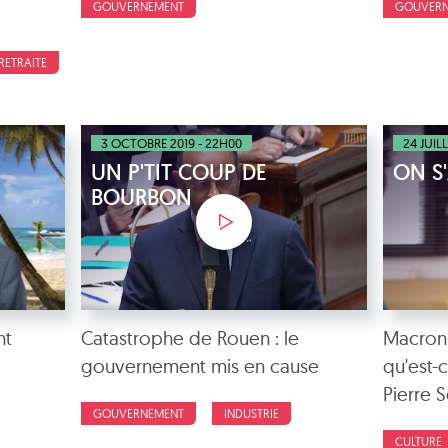
GOUVERNEMENT
GOUVER
RETRAITE
3 OCTOBRE 2019 - 22H00
24 JUIL
UN P'TIT COUP DE
ON S
BOURBON
nt
Catastrophe de Rouen : le
Macron,
gouvernement mis en cause
qu'est-
Pierre 
GOUVERNEMENT
INDUSTRIE
CULTURE