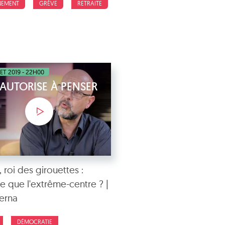
NEMENT
GRÈVE
RETRAITE
LET 2019 - 22H00
'AUTORISE À PENSER
 roi des girouettes :
ce que l'extrême-centre ? |
Serna
DÉMOCRATIE