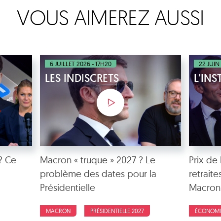
VOUS AIMEREZ AUSSI
6 JUILLET 2026 - 17H20
22 JUIN
LES INDISCRETS
L'IN
 ? Ce
Macron « truque » 2027 ? Le
Prix de
problème des dates pour la
retrait
Présidentielle
Macron
MACRON
PRÉSIDENTIELLE 2027
ÉCONOMI