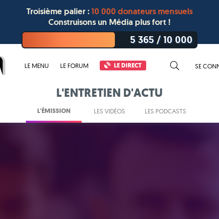
Troisième palier :
10 000 donateurs mensuels
Construisons un Média plus fort !
5 365
/
10 000
LE DIRECT
LE MENU
LE FORUM
SE CON
L'ENTRETIEN D'ACTU
L'ÉMISSION
LES VIDÉOS
LES PODCASTS