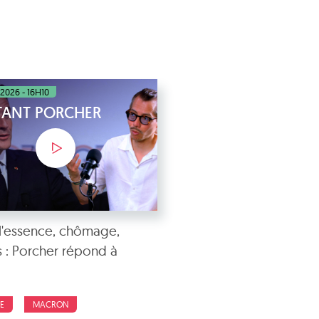
 2026 - 16H10
STANT PORCHER
 l'essence, chômage,
es : Porcher répond à
E
MACRON