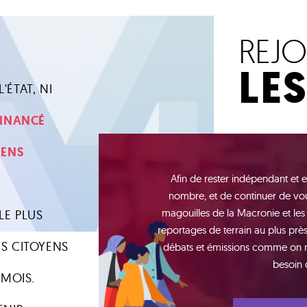
REJ
LE
'ÉTAT, NI
 FINANCÉ
YENS
Afin de rester indépendant et e
nombre, et de continuer de vou
magouilles de la Macronie et les
LE PLUS
reportages de terrain au plus près 
S CITOYENS
débats et émissions comme on n'e
besoin 
 MOIS.