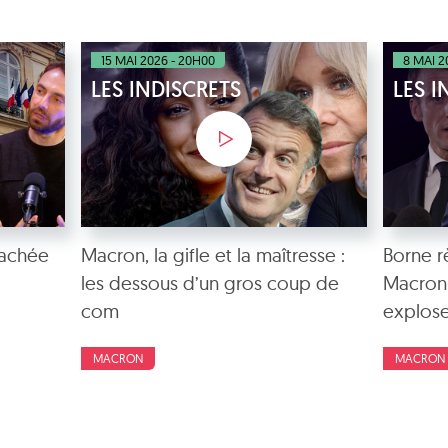
15 MAI 2026 - 20H00
8 MAI 2
LES INDISCRETS
LES I
cachée
Macron, la gifle et la maîtresse :
Borne r
les dessous d’un gros coup de
Macron 
com
explose 
MACRON
MACRON