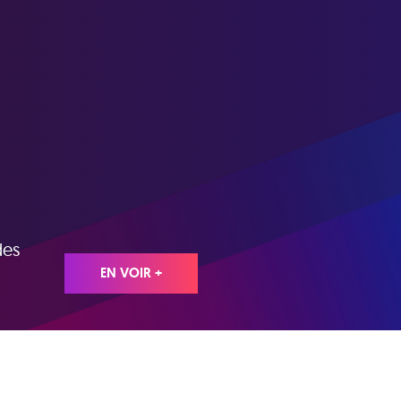
des
EN VOIR +