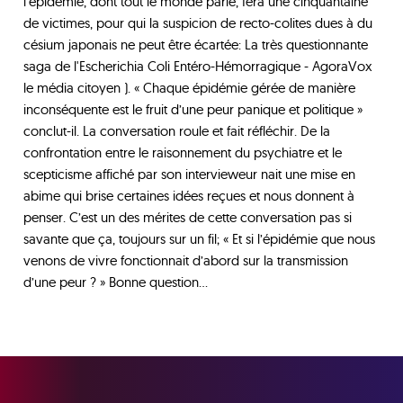
l’épidémie, dont tout le monde parle, fera une cinquantaine
de victimes, pour qui la suspicion de recto-colites dues à du
césium japonais ne peut être écartée: La très questionnante
saga de l'Escherichia Coli Entéro-Hémorragique - AgoraVox
le média citoyen ). « Chaque épidémie gérée de manière
inconséquente est le fruit d’une peur panique et politique »
conclut-il. La conversation roule et fait réfléchir. De la
confrontation entre le raisonnement du psychiatre et le
scepticisme affiché par son intervieweur nait une mise en
abime qui brise certaines idées reçues et nous donnent à
penser. C’est un des mérites de cette conversation pas si
savante que ça, toujours sur un fil; « Et si l’épidémie que nous
venons de vivre fonctionnait d’abord sur la transmission
d’une peur ? » Bonne question…