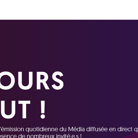
OURS
UT !
 l'émission quotidienne du Média diffusée en direct q
résence de nombreux invité.e.s !