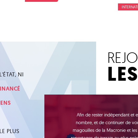
INTERNAT
REJ
LE
'ÉTAT, NI
 FINANCÉ
YENS
Afin de rester indépendant et e
nombre, et de continuer de vou
magouilles de la Macronie et les
LE PLUS
reportages de terrain au plus près 