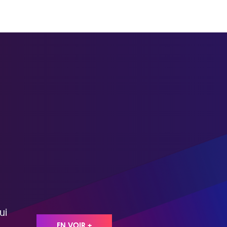
ui
EN VOIR +