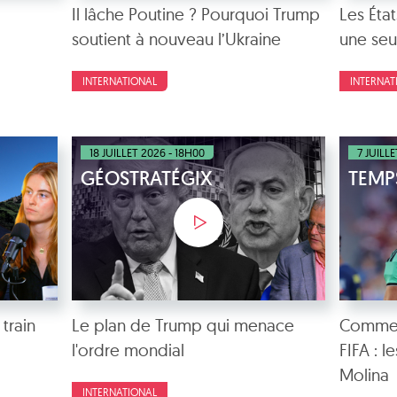
Il lâche Poutine ? Pourquoi Trump
Les État
soutient à nouveau l’Ukraine
une seu
INTERNATIONAL
INTERNAT
18 JUILLET 2026 - 18H00
7 JUILL
GÉOSTRATÉGIX
TEMP
 train
Le plan de Trump qui menace
Comment
l'ordre mondial
FIFA : 
Molina
INTERNATIONAL