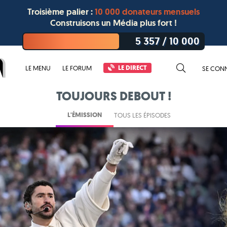
Troisième palier :
10 000 donateurs mensuels
Construisons un Média plus fort !
5 357
/
10 000
LE DIRECT
LE MENU
LE FORUM
SE CON
TOUJOURS DEBOUT !
L'ÉMISSION
TOUS LES ÉPISODES