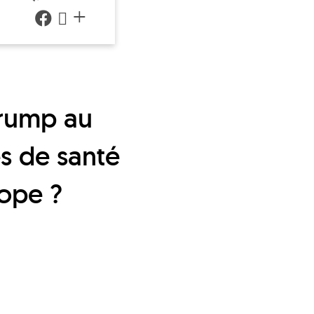
+
s de santé
rope ?