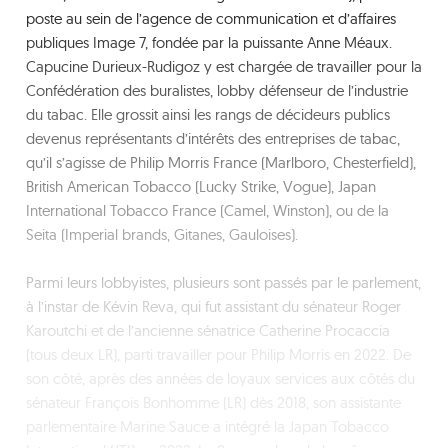
poste au sein de l’agence de communication et d’affaires
publiques Image 7, fondée par la puissante Anne Méaux.
Capucine Durieux-Rudigoz y est chargée de travailler pour la
Confédération des buralistes, lobby défenseur de l’industrie
du tabac. Elle grossit ainsi les rangs de décideurs publics
devenus représentants d’intérêts des entreprises de tabac,
qu’il s’agisse de Philip Morris France (Marlboro, Chesterfield),
British American Tobacco (Lucky Strike, Vogue), Japan
International Tobacco France (Camel, Winston), ou de la
Seita (Imperial brands, Gitanes, Gauloises).
Parmi leurs lobbyistes, plusieurs sont passés par le parlement,
à l’instar de Kévin Reva, qui fut assistant du sénateur Roger
Karoutchi et de l’ancienne sénatrice Catherine Procaccia
(tous deux LR), parti travailler pour Philip Morris en 2022. De
son côté, après des années de loyaux services aux côtés du
sénateur François Bonhomme (LR) dès 2018, son assistante
parlementaire Marine Sauce a intégré la Japan Tobacco