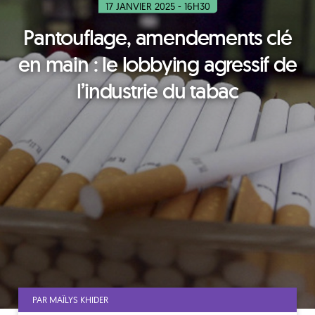
17 JANVIER 2025 - 16H30
Pantouflage, amendements clé
en main : le lobbying agressif de
l’industrie du tabac
PAR MAÏLYS KHIDER