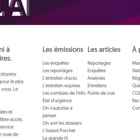
ni à
Les émissions
Les articles
À 
ires.
Les enquêtes
Reportages
Man
Les reportages
Enquêtes
Stat
citoyens
L'entretien d'actu
Analyses
Règ
pour le plus
L'entretien express
Entretiens
Que
 vous, Le
Les combats de l'info
Points de vue
CG
État d'urgence
Rec
On s'autorise à
Con
les et
penser
libre accès,
On sort les dossiers
service
L'instant Porcher
n voie de
La grande H.