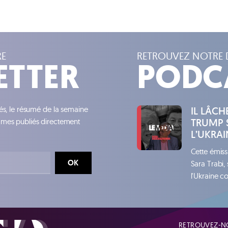
RE
RETROUVEZ NOTRE 
ETTER
PODC
tés, le résumé de la semaine
IL LÂC
TRUMP 
ammes publiés directement
L’UKRAI
Cette émiss
OK
Sara Trabi,
l'Ukraine co
RETROUVEZ-NO