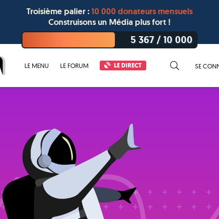
Troisième palier :
10 000 donateurs mensuels
Construisons un Média plus fort !
5 367
/
10 000
LE DIRECT
LE MENU
LE FORUM
SE CON