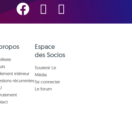
propos
Espace
des Socios
ifeste
uts
Soutenir Le
lement intérieur
Média
stions récurrentes
Se connecter
U
Le forum
rutement
tact