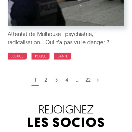
Attentat de Mulhouse : psychiatrie,
radicalisation… Qui n’a pas vu le danger ?
JUSTICE
POLICE
SANTÉ
1
2
3
4
...
22
REJOIGNEZ
LES SOCIOS