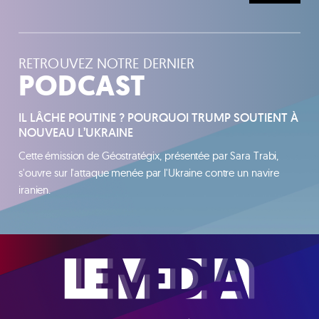
RETROUVEZ NOTRE DERNIER
PODCAST
IL LÂCHE POUTINE ? POURQUOI TRUMP SOUTIENT À
NOUVEAU L’UKRAINE
Cette émission de Géostratégix, présentée par Sara Trabi,
s'ouvre sur l'attaque menée par l'Ukraine contre un navire
iranien.