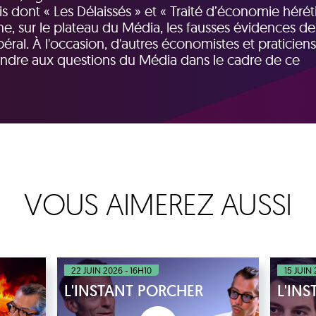
 dont « Les Délaissés » et « Traité d’économie héré
, sur le plateau du Média, les fausses évidences de
ral. À l'occasion, d'autres économistes et praticien
ndre aux questions du Média dans le cadre de ce
VOUS AIMEREZ AUSSI
22 JUIN 2026 - 16H10
15 JUIN
L'INSTANT PORCHER
L'IN