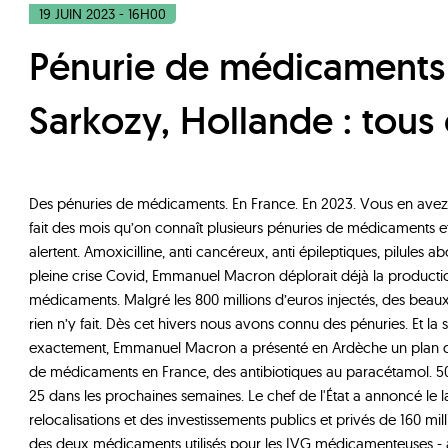
19 JUIN 2023 - 16H00
Pénurie de médicaments - Macron,
Sarkozy, Hollande : tous
Des pénuries de médicaments. En France. En 2023. Vous en avez 
fait des mois qu’on connaît plusieurs pénuries de médicaments et
alertent. Amoxicilline, anti cancéreux, anti épileptiques, pilules 
pleine crise Covid, Emmanuel Macron déplorait déjà la producti
médicaments. Malgré les 800 millions d’euros injectés, des beaux 
rien n’y fait. Dès cet hivers nous avons connu des pénuries. Et la
exactement, Emmanuel Macron a présenté en Ardèche un plan de
de médicaments en France, des antibiotiques au paracétamol. 50
25 dans les prochaines semaines. Le chef de l'État a annoncé le 
relocalisations et des investissements publics et privés de 160 mill
des deux médicaments utilisés pour les IVG médicamenteuses - a é