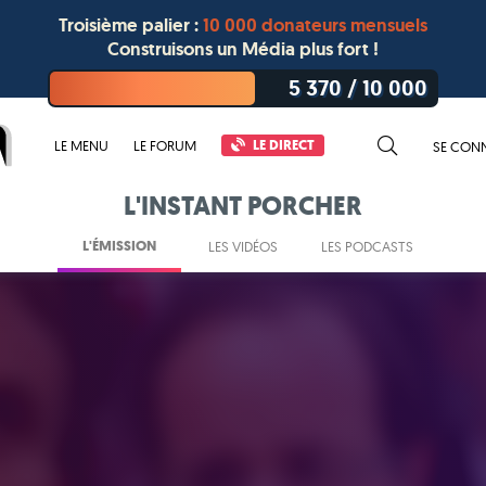
Troisième palier :
10 000 donateurs mensuels
Construisons un Média plus fort !
5 370
/
10 000
LE DIRECT
LE MENU
LE FORUM
SE CON
L'INSTANT PORCHER
L'ÉMISSION
LES VIDÉOS
LES PODCASTS