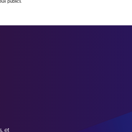
eux publics.
, et