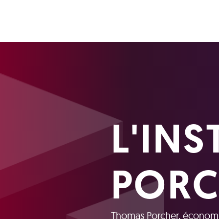
L'IN
PORC
Thomas Porcher, économist