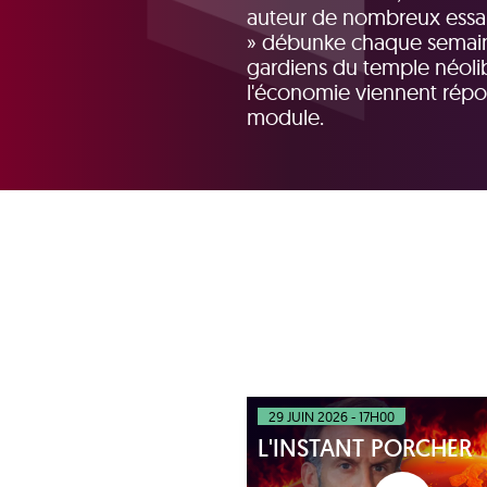
auteur de nombreux essais
» débunke chaque semaine
gardiens du temple néolibé
l'économie viennent répo
module.
29 JUIN 2026 - 17H00
L'INSTANT PORCHER