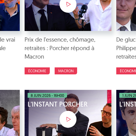
le vrai
Prix de l'essence, chômage,
De glu
ule
retraites : Porcher répond à
Philippe
Macron
retraite
ÉCONOMIE
MACRON
ÉCONOMI
8 JUIN 2026 - 16H00
1 JUIN 
L'INSTANT PORCHER
L'IN