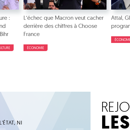
ure :
L’échec que Macron veut cacher
Attal, 
and
derrière des chiffres à Choose
progra
Bihr
France
ÉCONOMI
ULTURE
ÉCONOMIE
REJ
LE
'ÉTAT, NI