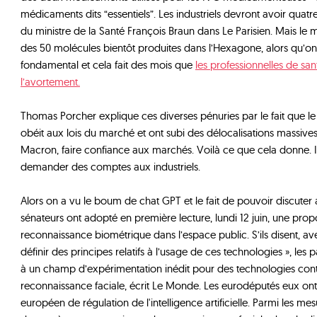
médicaments dits “essentiels”. Les industriels devront avoir quatr
du ministre de la Santé François Braun dans Le Parisien. Mais le 
des 50 molécules bientôt produites dans l’Hexagone, alors qu’on l
fondamental et cela fait des mois que
les professionnelles de sant
l’avortement.
Thomas Porcher explique ces diverses pénuries par le fait que l
obéit aux lois du marché et ont subi des délocalisations massives
Macron, faire confiance aux marchés. Voilà ce que cela donne. 
demander des comptes aux industriels.
Alors on a vu le boum de chat GPT et le fait de pouvoir discuter
sénateurs ont adopté en première lecture, lundi 12 juin, une propos
reconnaissance biométrique dans l’espace public. S’ils disent, ave
définir des principes relatifs à l’usage de ces technologies », les 
à un champ d’expérimentation inédit pour des technologies co
reconnaissance faciale, écrit Le Monde. Les eurodéputés eux on
européen de régulation de l'intelligence artificielle. Parmi les mesur