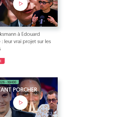
cksmann à Edouard
 : leur vrai projet sur les
s
E
2026 - 16H00
STANT PORCHER