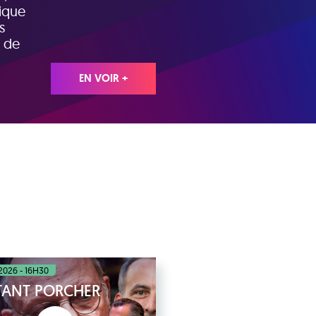
tique
s
s de
EN VOIR +
 2026 - 16H30
STANT PORCHER