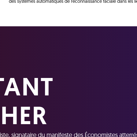
des systèmes automatiques de reconnaissance faciale dans les li
STANT
HER
e, signataire du manifeste des Économistes atterrés