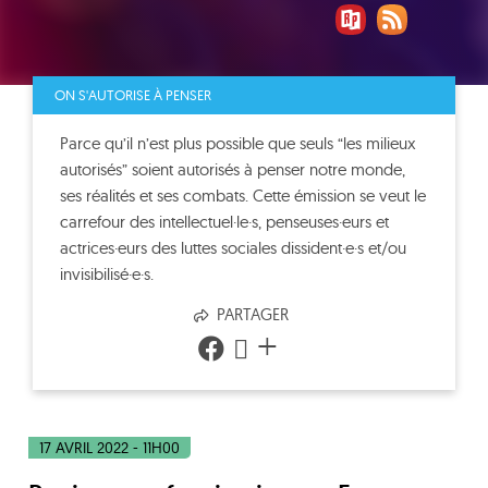
ON S'AUTORISE À PENSER
Parce qu’il n’est plus possible que seuls “les milieux
autorisés” soient autorisés à penser notre monde,
ses réalités et ses combats. Cette émission se veut le
carrefour des intellectuel·le·s, penseuses·eurs et
actrices·eurs des luttes sociales dissident·e·s et/ou
invisibilisé·e·s.
PARTAGER
+
17 AVRIL 2022 - 11H00