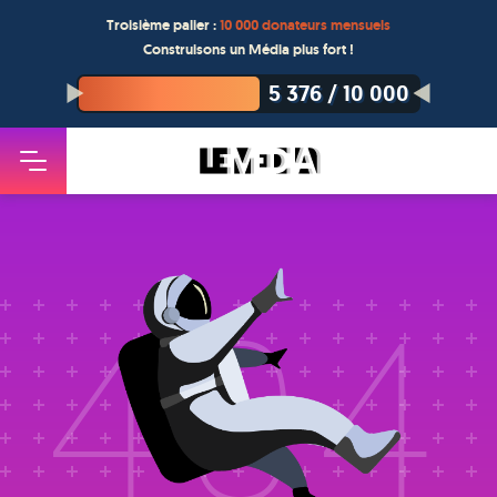
Troisième palier :
10 000 donateurs mensuels
Construisons un Média plus fort !
5 376
/
10 000
404