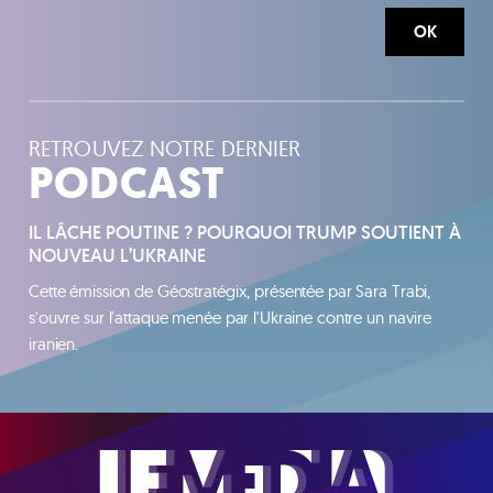
OK
RETROUVEZ NOTRE DERNIER
PODCAST
IL LÂCHE POUTINE ? POURQUOI TRUMP SOUTIENT À
NOUVEAU L’UKRAINE
Cette émission de Géostratégix, présentée par Sara Trabi,
s'ouvre sur l'attaque menée par l'Ukraine contre un navire
iranien.