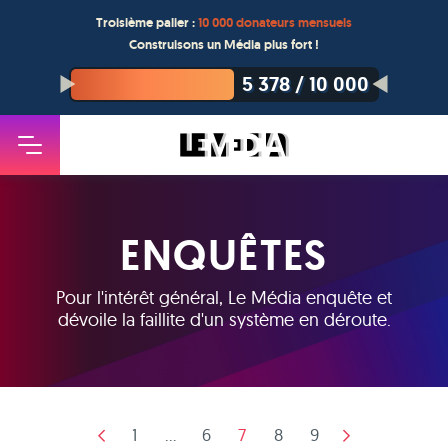
Troisième palier :
10 000 donateurs mensuels
Construisons un Média plus fort !
5 378
/
10 000
ENQUÊTES
Pour l'intérêt général, Le Média enquête et
dévoile la faillite d'un système en déroute.
1
...
6
7
8
9