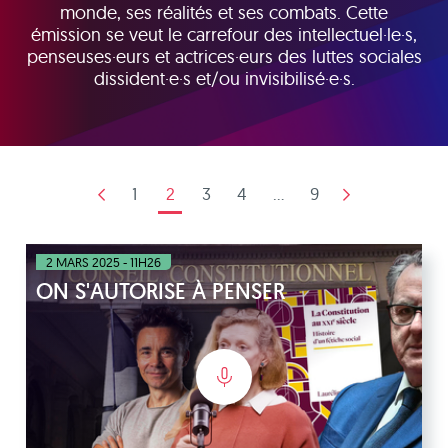
monde, ses réalités et ses combats. Cette
émission se veut le carrefour des intellectuel·le·s,
penseuses·eurs et actrices·eurs des luttes sociales
dissident·e·s et/ou invisibilisé·e·s.
1
2
3
4
...
9
2 MARS 2025 - 11H26
ON S'AUTORISE À PENSER