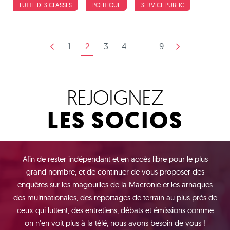
LUTTE DES CLASSES
POLITIQUE
SERVICE PUBLIC
1
2
3
4
...
9
REJOIGNEZ
LES SOCIOS
Afin de rester indépendant et en accès libre pour le plus
grand nombre, et de continuer de vous proposer des
enquêtes sur les magouilles de la Macronie et les arnaques
des multinationales, des reportages de terrain au plus près de
ceux qui luttent, des entretiens, débats et émissions comme
on n'en voit plus à la télé, nous avons besoin de vous !