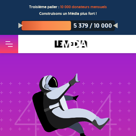
Troisième palier :
10 000 donateurs mensuels
Construisons un Média plus fort !
5 379
/
10 000
404