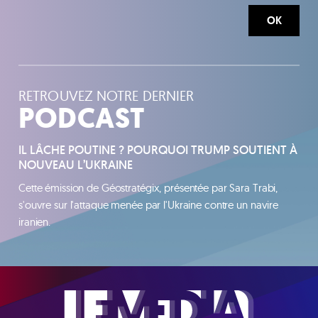
OK
RETROUVEZ NOTRE DERNIER
PODCAST
IL LÂCHE POUTINE ? POURQUOI TRUMP SOUTIENT À
NOUVEAU L’UKRAINE
Cette émission de Géostratégix, présentée par Sara Trabi,
s'ouvre sur l'attaque menée par l'Ukraine contre un navire
iranien.